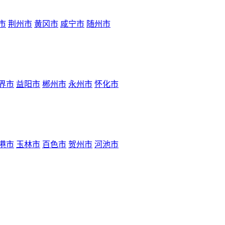
市
荆州市
黄冈市
咸宁市
随州市
界市
益阳市
郴州市
永州市
怀化市
港市
玉林市
百色市
贺州市
河池市