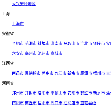
大兴安岭地区
上海
上海市
安徽省
合肥市
芜湖市
蚌埠市
淮南市
马鞍山市
淮北市
铜陵市
安
六安市
亳州市
池州市
宣城市
江西省
南昌市
景德镇市
萍乡市
九江市
新余市
鹰潭市
赣州市
吉
河南省
郑州市
开封市
洛阳市
平顶山市
安阳市
鹤壁市
新乡市
焦
南阳市
商丘市
信阳市
周口市
驻马店市
直辖县级