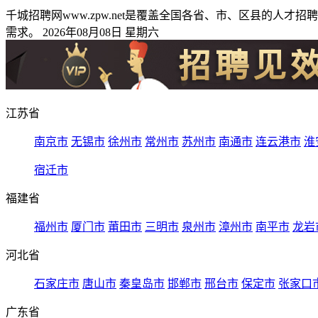
千城招聘网www.zpw.net是覆盖全国各省、市、区县的
需求。 2026年08月08日 星期六
江苏省
南京市
无锡市
徐州市
常州市
苏州市
南通市
连云港市
淮
宿迁市
福建省
福州市
厦门市
莆田市
三明市
泉州市
漳州市
南平市
龙岩
河北省
石家庄市
唐山市
秦皇岛市
邯郸市
邢台市
保定市
张家口
广东省