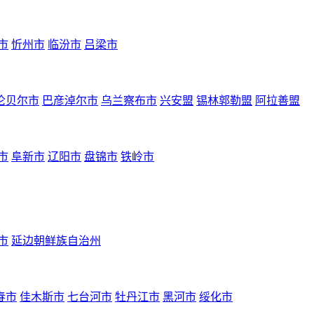
市
忻州市
临汾市
吕梁市
伦贝尔市
巴彦淖尔市
乌兰察布市
兴安盟
锡林郭勒盟
阿拉善盟
市
阜新市
辽阳市
盘锦市
铁岭市
市
延边朝鲜族自治州
春市
佳木斯市
七台河市
牡丹江市
黑河市
绥化市