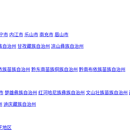
宁市
内江市
乐山市
南充市
眉山市
族自治州
甘孜藏族自治州
凉山彝族自治州
依族苗族自治州
黔东南苗族侗族自治州
黔南布依族苗族自治州
市
楚雄彝族自治州
红河哈尼族彝族自治州
文山壮族苗族自治州
州
迪庆藏族自治州
芝地区