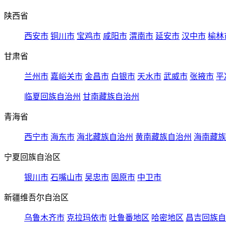
陕西省
西安市
铜川市
宝鸡市
咸阳市
渭南市
延安市
汉中市
榆林
甘肃省
兰州市
嘉峪关市
金昌市
白银市
天水市
武威市
张掖市
平
临夏回族自治州
甘南藏族自治州
青海省
西宁市
海东市
海北藏族自治州
黄南藏族自治州
海南藏族
宁夏回族自治区
银川市
石嘴山市
吴忠市
固原市
中卫市
新疆维吾尔自治区
乌鲁木齐市
克拉玛依市
吐鲁番地区
哈密地区
昌吉回族自