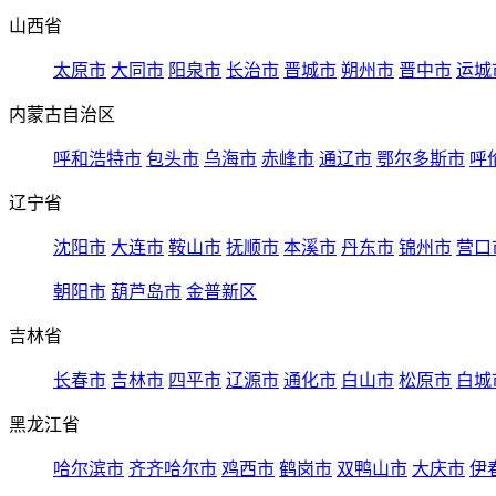
山西省
太原市
大同市
阳泉市
长治市
晋城市
朔州市
晋中市
运城
内蒙古自治区
呼和浩特市
包头市
乌海市
赤峰市
通辽市
鄂尔多斯市
呼
辽宁省
沈阳市
大连市
鞍山市
抚顺市
本溪市
丹东市
锦州市
营口
朝阳市
葫芦岛市
金普新区
吉林省
长春市
吉林市
四平市
辽源市
通化市
白山市
松原市
白城
黑龙江省
哈尔滨市
齐齐哈尔市
鸡西市
鹤岗市
双鸭山市
大庆市
伊