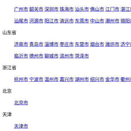
广州市
韶关市
深圳市
珠海市
汕头市
佛山市
江门市
湛江
汕尾市
河源市
阳江市
清远市
东莞市
中山市
潮州市
揭阳
山东省
济南市
青岛市
淄博市
枣庄市
东营市
烟台市
潍坊市
济宁
临沂市
德州市
聊城市
滨州市
菏泽市
浙江省
杭州市
宁波市
温州市
嘉兴市
湖州市
绍兴市
金华市
衢州
北京
北京市
天津
天津市