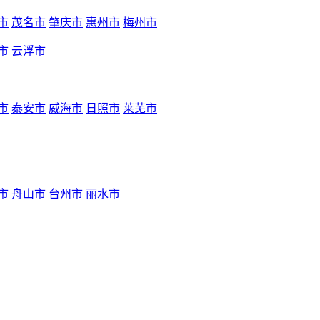
市
茂名市
肇庆市
惠州市
梅州市
市
云浮市
市
泰安市
威海市
日照市
莱芜市
市
舟山市
台州市
丽水市