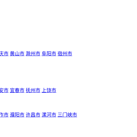
庆市
黄山市
滁州市
阜阳市
宿州市
安市
宜春市
抚州市
上饶市
作市
濮阳市
许昌市
漯河市
三门峡市