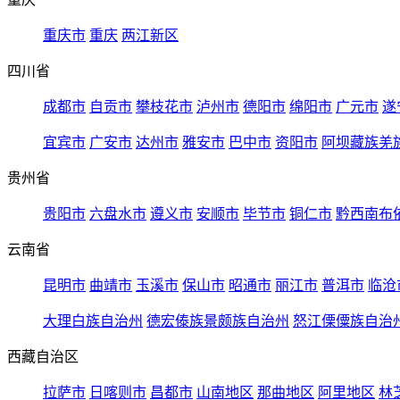
重庆市
重庆
两江新区
四川省
成都市
自贡市
攀枝花市
泸州市
德阳市
绵阳市
广元市
遂
宜宾市
广安市
达州市
雅安市
巴中市
资阳市
阿坝藏族羌
贵州省
贵阳市
六盘水市
遵义市
安顺市
毕节市
铜仁市
黔西南布
云南省
昆明市
曲靖市
玉溪市
保山市
昭通市
丽江市
普洱市
临沧
大理白族自治州
德宏傣族景颇族自治州
怒江傈僳族自治
西藏自治区
拉萨市
日喀则市
昌都市
山南地区
那曲地区
阿里地区
林