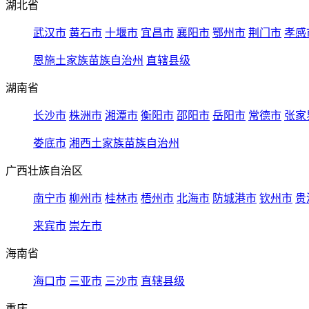
湖北省
武汉市
黄石市
十堰市
宜昌市
襄阳市
鄂州市
荆门市
孝感
恩施土家族苗族自治州
直辖县级
湖南省
长沙市
株洲市
湘潭市
衡阳市
邵阳市
岳阳市
常德市
张家
娄底市
湘西土家族苗族自治州
广西壮族自治区
南宁市
柳州市
桂林市
梧州市
北海市
防城港市
钦州市
贵
来宾市
崇左市
海南省
海口市
三亚市
三沙市
直辖县级
重庆