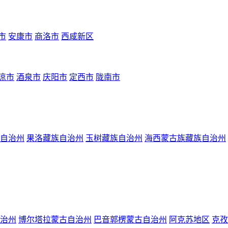
市
安康市
商洛市
西咸新区
凉市
酒泉市
庆阳市
定西市
陇南市
自治州
果洛藏族自治州
玉树藏族自治州
海西蒙古族藏族自治州
治州
博尔塔拉蒙古自治州
巴音郭楞蒙古自治州
阿克苏地区
克孜