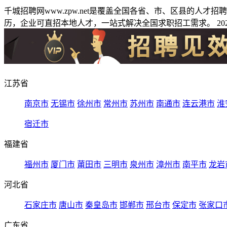
千城招聘网www.zpw.net是覆盖全国各省、市、区县的人
历，企业可直招本地人才，一站式解决全国求职招工需求。 2026
江苏省
南京市
无锡市
徐州市
常州市
苏州市
南通市
连云港市
淮
宿迁市
福建省
福州市
厦门市
莆田市
三明市
泉州市
漳州市
南平市
龙岩
河北省
石家庄市
唐山市
秦皇岛市
邯郸市
邢台市
保定市
张家口
广东省