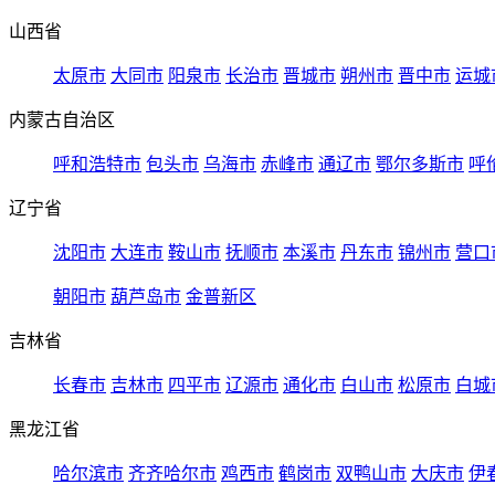
山西省
太原市
大同市
阳泉市
长治市
晋城市
朔州市
晋中市
运城
内蒙古自治区
呼和浩特市
包头市
乌海市
赤峰市
通辽市
鄂尔多斯市
呼
辽宁省
沈阳市
大连市
鞍山市
抚顺市
本溪市
丹东市
锦州市
营口
朝阳市
葫芦岛市
金普新区
吉林省
长春市
吉林市
四平市
辽源市
通化市
白山市
松原市
白城
黑龙江省
哈尔滨市
齐齐哈尔市
鸡西市
鹤岗市
双鸭山市
大庆市
伊