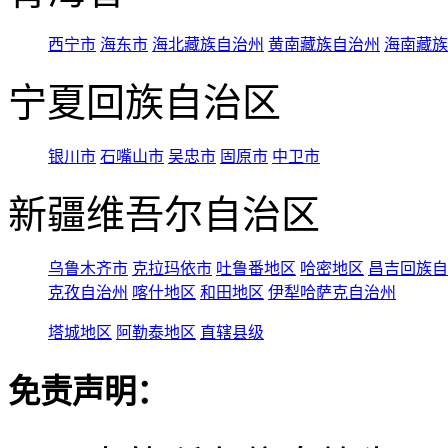
西宁市
海东市
海北藏族自治州
黄南藏族自治州
海南藏族
宁夏回族自治区
银川市
石嘴山市
吴忠市
固原市
中卫市
新疆维吾尔自治区
乌鲁木齐市
克拉玛依市
吐鲁番地区
哈密地区
昌吉回族自
克孜自治州
喀什地区
和田地区
伊犁哈萨克自治州
塔城地区
阿勒泰地区
直辖县级
免责声明：