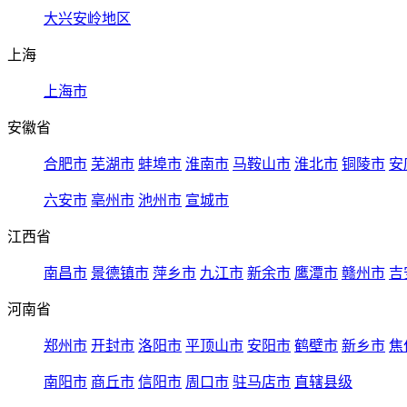
大兴安岭地区
上海
上海市
安徽省
合肥市
芜湖市
蚌埠市
淮南市
马鞍山市
淮北市
铜陵市
安
六安市
亳州市
池州市
宣城市
江西省
南昌市
景德镇市
萍乡市
九江市
新余市
鹰潭市
赣州市
吉
河南省
郑州市
开封市
洛阳市
平顶山市
安阳市
鹤壁市
新乡市
焦
南阳市
商丘市
信阳市
周口市
驻马店市
直辖县级