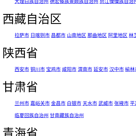
大理白族自治州
德宏傣族景颇族自治州
怒江傈僳族自治
西藏自治区
拉萨市
日喀则市
昌都市
山南地区
那曲地区
阿里地区
林
陕西省
西安市
铜川市
宝鸡市
咸阳市
渭南市
延安市
汉中市
榆林
甘肃省
兰州市
嘉峪关市
金昌市
白银市
天水市
武威市
张掖市
平
临夏回族自治州
甘南藏族自治州
青海省