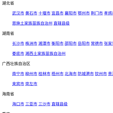
湖北省
武汉市
黄石市
十堰市
宜昌市
襄阳市
鄂州市
荆门市
孝感
恩施土家族苗族自治州
直辖县级
湖南省
长沙市
株洲市
湘潭市
衡阳市
邵阳市
岳阳市
常德市
张家
娄底市
湘西土家族苗族自治州
广西壮族自治区
南宁市
柳州市
桂林市
梧州市
北海市
防城港市
钦州市
贵
来宾市
崇左市
海南省
海口市
三亚市
三沙市
直辖县级