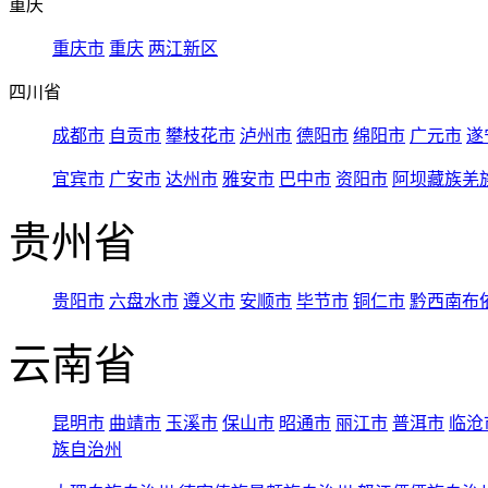
重庆
重庆市
重庆
两江新区
四川省
成都市
自贡市
攀枝花市
泸州市
德阳市
绵阳市
广元市
遂
宜宾市
广安市
达州市
雅安市
巴中市
资阳市
阿坝藏族羌
贵州省
贵阳市
六盘水市
遵义市
安顺市
毕节市
铜仁市
黔西南布
云南省
昆明市
曲靖市
玉溪市
保山市
昭通市
丽江市
普洱市
临沧
族自治州