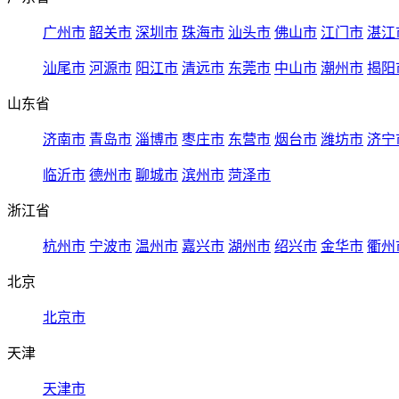
广州市
韶关市
深圳市
珠海市
汕头市
佛山市
江门市
湛江
汕尾市
河源市
阳江市
清远市
东莞市
中山市
潮州市
揭阳
山东省
济南市
青岛市
淄博市
枣庄市
东营市
烟台市
潍坊市
济宁
临沂市
德州市
聊城市
滨州市
菏泽市
浙江省
杭州市
宁波市
温州市
嘉兴市
湖州市
绍兴市
金华市
衢州
北京
北京市
天津
天津市